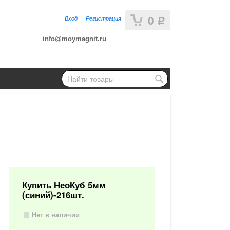
0
Вход
Регистрация
Р
info@moymagnit.ru
Купить НеоКуб 5мм
(синий)-216шт.
Нет в наличии