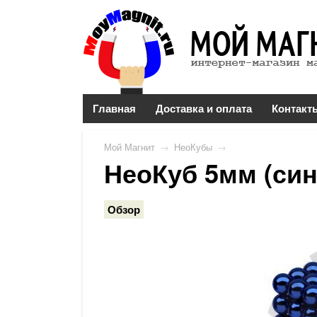
Главная
Доставка и оплата
Контакт
Мой Магнит
→
НеоКубы
→
НеоКуб 5мм (син
Обзор